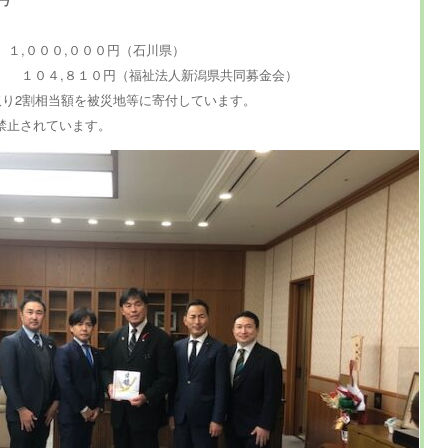
 １,０００,０００円（石川県）
金 １０４,８１０円（福祉法人新潟県共同募金会）
取り2割相当額を被災地等に寄付しています。
禁止されています。