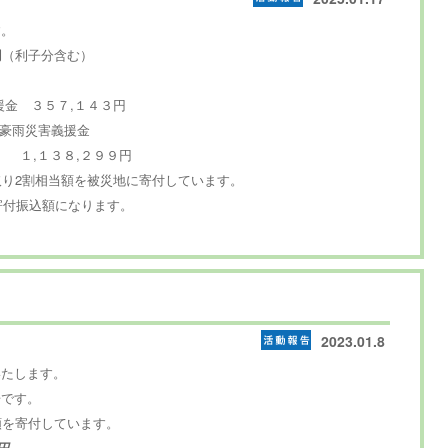
す。
円
（利子分含む）
援金 ３５７,１４３円
能登豪雨災害義援金
２９９円
取り2割相当額を被災地に寄付しています。
寄付振込額になります。
2023.01.8
いたします。
告です。
額を寄付しています。
円