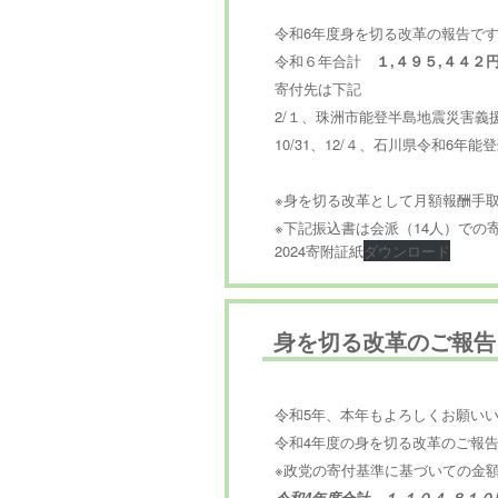
令和6年度身を切る改革の報告で
令和６年合計
１,４９５,４４２
寄付先は下記
2/１、珠洲市能登半島地震災害義
10/31、12/４、石川県令和6年
１,１３８,
※身を切る改革として月額報酬手
※下記振込書は会派（14人）での
2024寄附証紙
ダウンロード
身を切る改革のご報告
令和5年、本年もよろしくお願い
令和4年度の身を切る改革のご報
※政党の寄付基準に基づいての金
令和4年度合計 １,１０４,８１０