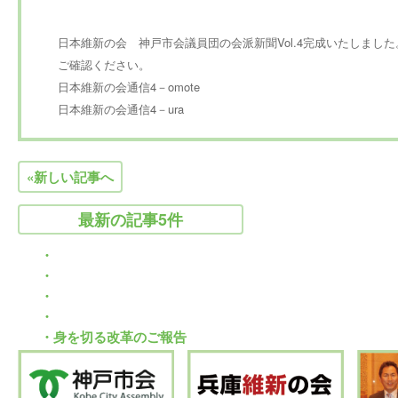
日本維新の会 神戸市会議員団の会派新聞Vol.4完成いたしました
ご確認ください。
日本維新の会通信4－omote
日本維新の会通信4－ura
«新しい記事へ
最新の記事5件
・
Warning
: Use of undefined constant ･･･ - assumed '･･･' (thi
・
sumi.jp/public_html/wp/wp-content/themes/sumimoto2.4/si
Warning
: Use of undefined constant ･･･ - assumed '･･･' (thi
・
【市政報告】すますみ便り･･･
sumi.jp/public_html/wp/wp-content/themes/sumimoto2.4/si
Warning
: Use of undefined constant ･･･ - assumed '･･･' (thi
・
【市政報告】すますみ便り･･･
sumi.jp/public_html/wp/wp-content/themes/sumimoto2.4/si
Warning
: Use of undefined constant ･･･ - assumed '･･･' (thi
・身を切る改革のご報告
【市政報告】すますみ便り･･･
sumi.jp/public_html/wp/wp-content/themes/sumimoto2.4/si
【市政報告】すますみ便り･･･