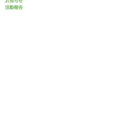
お知らせ
活動報告
on of PHP) in
/home/sumasumi/k-