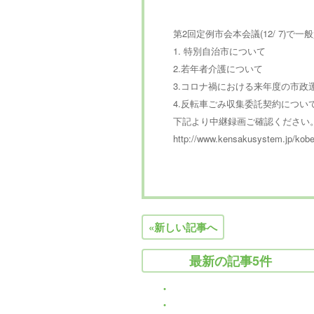
第2回定例市会本会議(12/ 7)で
1. 特別自治市について
2.若年者介護について
3.コロナ禍における来年度の市政
4.反転車ごみ収集委託契約につい
下記より中継録画ご確認ください
http://www.kensakusystem.jp/kobe
«新しい記事へ
最新の記事5件
・
Warning
: Use of undefined consta
・