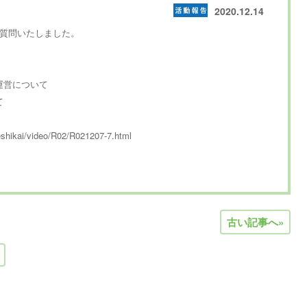
2020.12.14
一般質問いたしました。
運営について
て
。
shikai/video/R02/R021207-7.html
古い記事へ»
nt ･･･ - assumed '･･･' (this will throw an Error in a future versi