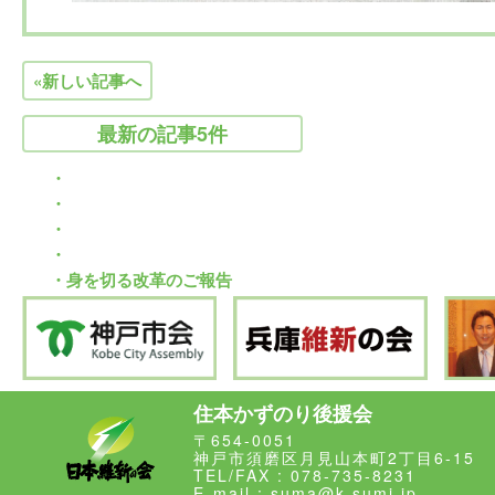
«新しい記事へ
最新の記事5件
・
Warning
: Use of undefined constant ･･･ - assumed '･･･' (thi
・
sumi.jp/public_html/wp/wp-content/themes/sumimoto2.4/si
Warning
: Use of undefined constant ･･･ - assumed '･･･' (thi
・
【市政報告】すますみ便り･･･
sumi.jp/public_html/wp/wp-content/themes/sumimoto2.4/si
Warning
: Use of undefined constant ･･･ - assumed '･･･' (thi
・
【市政報告】すますみ便り･･･
sumi.jp/public_html/wp/wp-content/themes/sumimoto2.4/si
Warning
: Use of undefined constant ･･･ - assumed '･･･' (thi
・身を切る改革のご報告
【市政報告】すますみ便り･･･
sumi.jp/public_html/wp/wp-content/themes/sumimoto2.4/si
【市政報告】すますみ便り･･･
住本かずのり後援会
〒654-0051
神戸市須磨区月見山本町2丁目6-15
TEL/FAX : 078-735-8231
E-mail : suma@k-sumi.jp