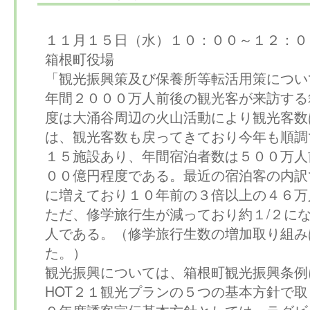
１１月１５日（水）１０：００～１２：０
箱根町役場
「観光振興策及び保養所等転活用策につい
年間２０００万人前後の観光客が来訪する
度は大涌谷周辺の火山活動により観光客数
は、観光客数も戻ってきており今年も順調
１５施設あり、年間宿泊者数は５００万人
００億円程度である。最近の宿泊客の内訳
に増えており１０年前の３倍以上の４６万
ただ、修学旅行生が減っており約１/２に
人である。（修学旅行生数の増加取り組み
た。）
観光振興については、箱根町観光振興条例
HOT２１観光プランの５つの基本方針で