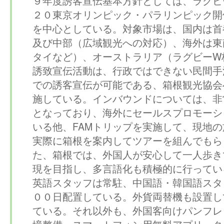
９年度誘客宣伝基本方針としては、ラグビ
２０東京オリンピック・パラリンピック開
を中心としている。対象市場は、国内は首
及び中部（広域観光への対応）、海外は東
タイなど）、オーストラリア（ラグビーW
誘致宣伝活動は、行政ではできない民間手
での誘客宣伝が可能である、箱根観光協会
施している。インバウンドについては、非
となっており、海外にセールスプロモーシ
いる他、FAMトリップを実施して、現地
実際に箱根を案内してツアーを組んでもら
た、箱根では、外国人が安心して一人歩き
現を目指し、多言語化も積極的に行ってい
英語スタッフは常駐、中国語・韓国語スタ
００日配置している。外貨両替機も設置し
ている。それ以外も、外国客向けパンフレット、